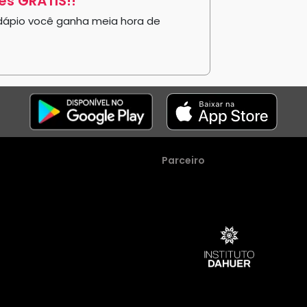
s GRÁTIS!!
ápio você ganha meia hora de
Parceiro