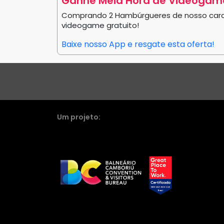
Ganhe Meia Hora de Videogame
Comprando 2 Hambúrgueres de nosso card
videogame gratuito!
Baixe nosso App e resgate esta oferta!
Um projeto: