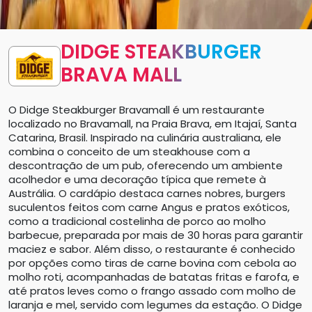
DIDGE STEAKBURGER
BRAVA MALL
O Didge Steakburger Bravamall é um restaurante
localizado no Bravamall, na Praia Brava, em Itajaí, Santa
Catarina, Brasil. Inspirado na culinária australiana, ele
combina o conceito de um steakhouse com a
descontração de um pub, oferecendo um ambiente
acolhedor e uma decoração típica que remete à
Austrália. O cardápio destaca carnes nobres, burgers
suculentos feitos com carne Angus e pratos exóticos,
como a tradicional costelinha de porco ao molho
barbecue, preparada por mais de 30 horas para garantir
maciez e sabor. Além disso, o restaurante é conhecido
por opções como tiras de carne bovina com cebola ao
molho roti, acompanhadas de batatas fritas e farofa, e
até pratos leves como o frango assado com molho de
laranja e mel, servido com legumes da estação. O Didge